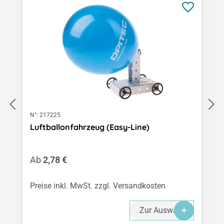
N°:
217225
Luftballonfahrzeug (Easy-Line)
Regulärer Preis:
Ab
2,78 €
Preise inkl. MwSt. zzgl. Versandkosten
Zur Auswahl