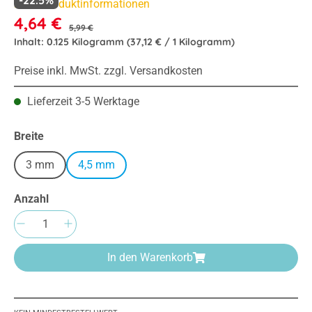
Mehr Produktinformationen
4,64 €
5,99 €
Inhalt:
0.125 Kilogramm
(37,12 € / 1 Kilogramm)
Preise inkl. MwSt. zzgl. Versandkosten
Lieferzeit 3-5 Werktage
auswählen
Breite
3 mm
4,5 mm
Anzahl
Produkt Anzahl: Gib den gewünschten Wert e
In den Warenkorb