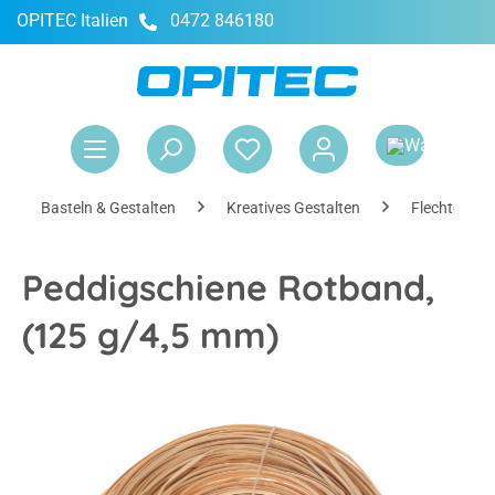
OPITEC Italien
0472 846180
alt springen
War
Basteln & Gestalten
Kreatives Gestalten
Flechten & 
Peddigschiene Rotband,
(125 g/4,5 mm)
Bildergalerie überspringen