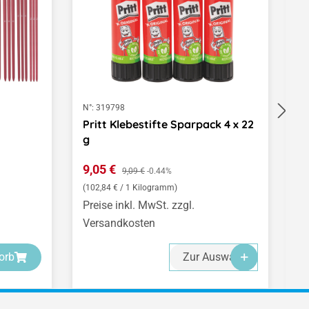
N°:
319798
N°
Pritt Klebestifte Sparpack 4 x 22
A
g
(
Verkaufspreis:
R
9,05 €
Regulärer Preis:
1
9,09 €
-0.44%
(102,84 € / 1 Kilogramm)
Preise inkl. MwSt. zzgl.
Pr
Versandkosten
V
-
-
-
orb
Zur Auswahl