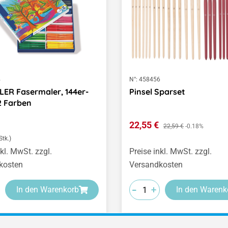
4
N°:
458456
ER Fasermaler, 144er-
Pinsel Sparset
12 Farben
er Preis:
Verkaufspreis:
22,55 €
Regulärer Preis:
22,59 €
-0.18%
Stk.)
nkl. MwSt. zzgl.
Preise inkl. MwSt. zzgl.
kosten
Versandkosten
-
-
-
+
+
+
In den Warenkorb
In den Warenk