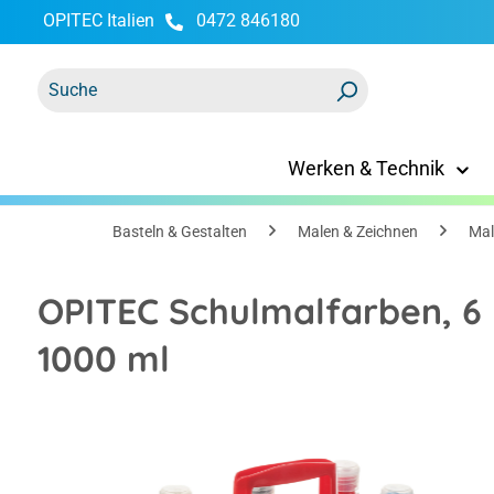
OPITEC Italien
0472 846180
springen
Zur Hauptnavigation springen
Werken & Technik
Basteln & Gestalten
Malen & Zeichnen
Mal
OPITEC Schulmalfarben, 6 
1000 ml
Bildergalerie überspringen