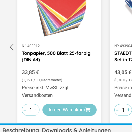
N°:
403012
N°:
49390
Tonpapier, 500 Blatt 25-farbig
STAEDTL
(DIN A4)
Set in 
Regulärer Preis:
Regulär
33,85 €
43,05 €
(1,06 € / 1 Quadratmeter)
(0,30 € / 1 
Preise inkl. MwSt. zzgl.
Preise i
Versandkosten
Versand
-
-
-
-
-
-
+
+
+
+
+
+
In den Warenkorb
Beschreibung
Downloads & Anleitungen