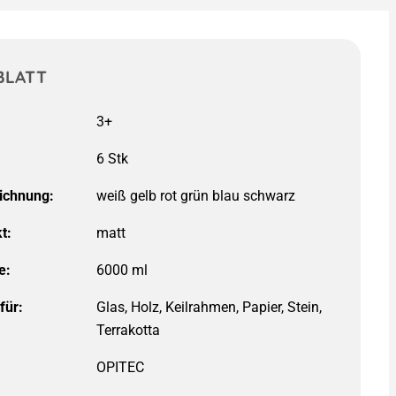
BLATT
3+
ichnung:
weiß gelb rot grün blau schwarz
t:
matt
e:
6000 ml
für:
OPITEC