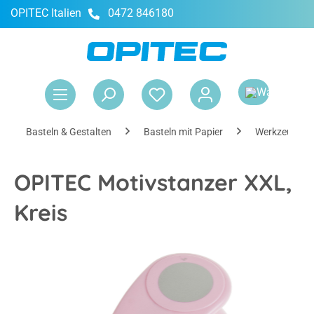
OPITEC Italien
0472 846180
alt springen
War
Basteln & Gestalten
Basteln mit Papier
Werkzeuge &
OPITEC Motivstanzer XXL,
Kreis
Bildergalerie überspringen