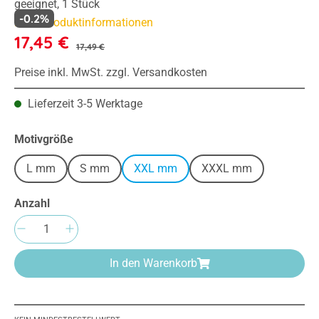
geeignet, 1 Stück
-0.2%
Mehr Produktinformationen
17,45 €
17,49 €
Preise inkl. MwSt. zzgl. Versandkosten
Lieferzeit 3-5 Werktage
auswählen
Motivgröße
L mm
S mm
XXL mm
XXXL mm
Anzahl
Produkt Anzahl: Gib den gewünschten Wert e
In den Warenkorb