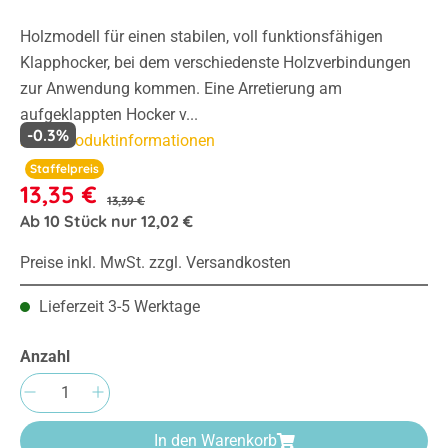
Holzmodell für einen stabilen, voll funktionsfähigen
Klapphocker, bei dem verschiedenste Holzverbindungen
zur Anwendung kommen. Eine Arretierung am
aufgeklappten Hocker v...
-0.3%
Mehr Produktinformationen
Staffelpreis
13,35 €
13,39 €
Ab
10
Stück nur
12,02 €
Preise inkl. MwSt. zzgl. Versandkosten
Lieferzeit 3-5 Werktage
Anzahl
Produkt Anzahl: Gib den gewünschten Wert e
In den Warenkorb