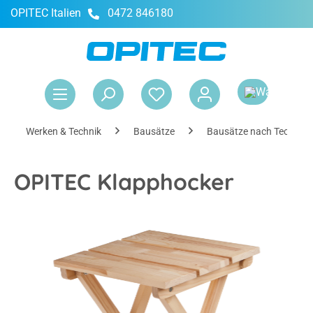
OPITEC Italien
0472 846180
alt springen
War
Werken & Technik
Bausätze
Bausätze nach Technik
OPITEC Klapphocker
Bildergalerie überspringen