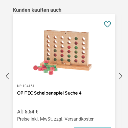
Produktgalerie überspringen
Kunden kauften auch
N°:
104151
OPITEC Scheibenspiel Suche 4
Regulärer Preis:
Ab
5,54 €
Preise inkl. MwSt. zzgl. Versandkosten