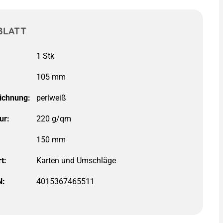
BLATT
ichnung:
ur:
220 g/qm
t:
N:
4015367465511