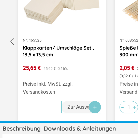
N°:
465525
N°:
60855
Klappkarten/ Umschläge Set ,
Spieße 
13,5 x 13,5 cm
300 mm
Verkaufspreis:
Verkauf
25,65 €
Regulärer Preis:
2,05 €
25,69 €
-0.16%
(0,02 € / 1 
Preise inkl. MwSt. zzgl.
Preise i
Versandkosten
Versand
-
-
-
+
+
+
Zur Auswahl
Beschreibung
Downloads & Anleitungen