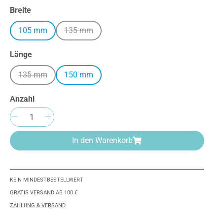
auswählen
Breite
105 mm
135 mm
(Diese Option ist zurzeit nicht verfügbar.)
auswählen
Länge
135 mm
150 mm
(Diese Option ist zurzeit nicht verfügbar.)
Anzahl
Produkt Anzahl: Gib den gewünschten We
In den Warenkorb
KEIN MINDESTBESTELLWERT
GRATIS VERSAND AB 100 €
ZAHLUNG & VERSAND