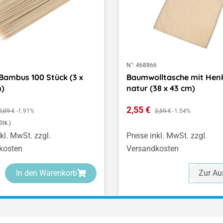
2
N°:
468866
Bambus 100 Stück (3 x
Baumwolltasche mit Henk
)
natur (38 x 43 cm)
spreis:
Verkaufspreis:
Regulärer Preis:
2,55 €
Regulärer Preis:
2,09 €
-1.91%
2,59 €
-1.54%
Stk.)
nkl. MwSt. zzgl.
Preise inkl. MwSt. zzgl.
kosten
Versandkosten
In den Warenkorb
Zur Au