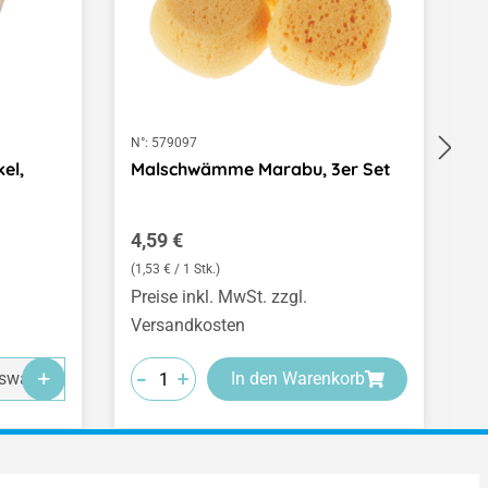
N°:
579097
N°
el,
Malschwämme Marabu, 3er Set
M
B
Regulärer Preis:
V
4,59 €
3
(1,53 € / 1 Stk.)
(3
Preise inkl. MwSt. zzgl.
Pr
Versandkosten
V
-
-
-
-
-
-
+
+
+
swahl
In den Warenkorb