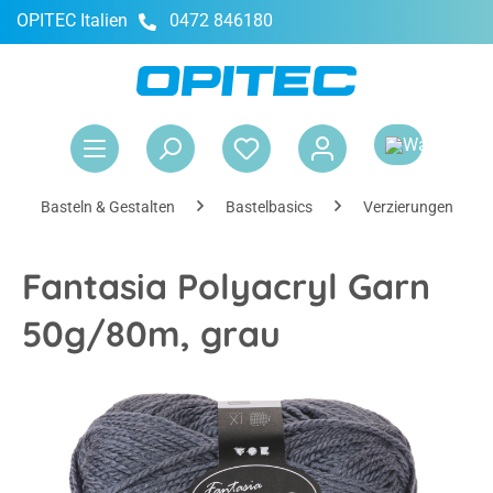
OPITEC Italien
0472 846180
alt springen
War
Basteln & Gestalten
Bastelbasics
Verzierungen & Ac
Fantasia Polyacryl Garn
50g/80m, grau
Bildergalerie überspringen