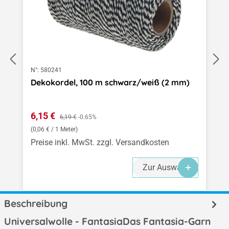
N°:
580241
Dekokordel, 100 m schwarz/weiß (2 mm)
Verkaufspreis:
6,15 €
Regulärer Preis:
6,19 €
-0.65%
(0,06 € / 1 Meter)
Preise inkl. MwSt. zzgl. Versandkosten
Zur Auswahl
Beschreibung
Universalwolle - FantasiaDas Fantasia-Garn