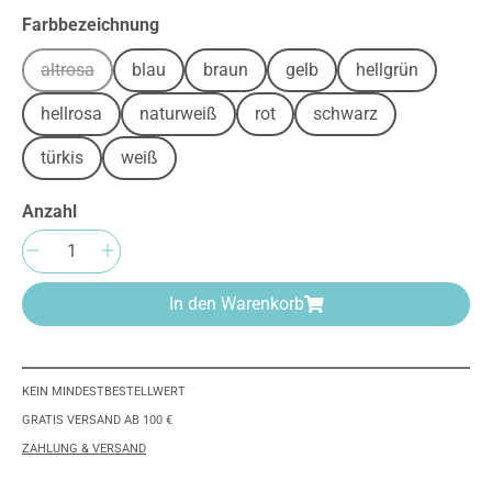
auswählen
Farbbezeichnung
altrosa
blau
braun
gelb
hellgrün
(Diese Option ist zurzeit nicht verfügbar.)
hellrosa
naturweiß
rot
schwarz
türkis
weiß
Anzahl
Produkt Anzahl: Gib den gewünschten Wert e
In den Warenkorb
KEIN MINDESTBESTELLWERT
GRATIS VERSAND AB 100 €
ZAHLUNG & VERSAND