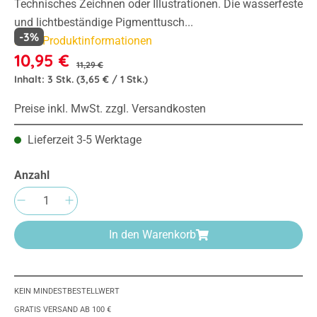
Technisches Zeichnen oder Illustrationen. Die wasserfeste
und lichtbeständige Pigmenttusch...
-3%
Mehr Produktinformationen
10,95 €
11,29 €
Inhalt:
3 Stk.
(3,65 € / 1 Stk.)
Preise inkl. MwSt. zzgl. Versandkosten
Lieferzeit 3-5 Werktage
Anzahl
Produkt Anzahl: Gib den gewünschten Wert e
In den Warenkorb
KEIN MINDESTBESTELLWERT
GRATIS VERSAND AB 100 €