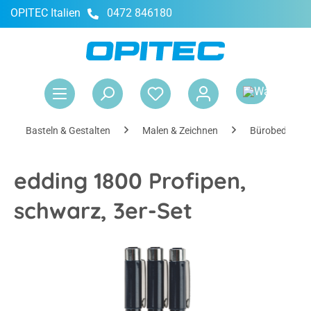
OPITEC Italien
0472 846180
alt springen
War
Basteln & Gestalten
Malen & Zeichnen
Bürobedarf
edding 1800 Profipen,
schwarz, 3er-Set
Bildergalerie überspringen