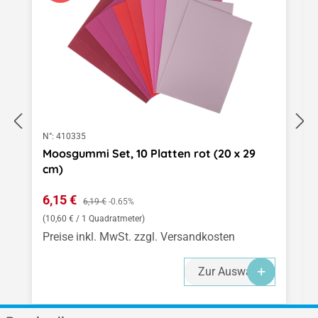
N°:
410335
Moosgummi Set, 10 Platten rot (20 x 29
cm)
Verkaufspreis:
6,15 €
Regulärer Preis:
6,19 €
-0.65%
(10,60 € / 1 Quadratmeter)
Preise inkl. MwSt. zzgl. Versandkosten
Zur Auswahl