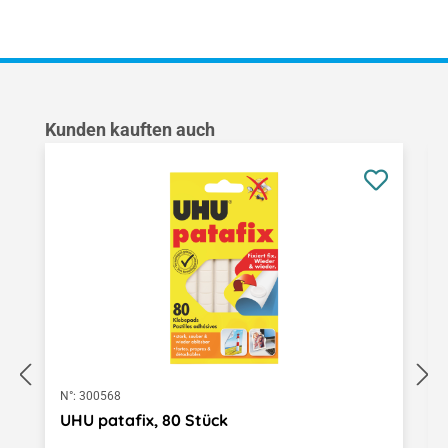
Produktgalerie überspringen
Kunden kauften auch
N°:
300568
UHU patafix, 80 Stück