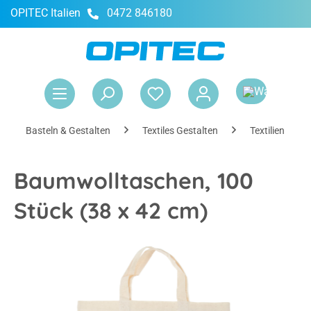
OPITEC Italien
0472 846180
alt springen
War
Basteln & Gestalten
Textiles Gestalten
Textilien färb
Baumwolltaschen, 100
Stück (38 x 42 cm)
Bildergalerie überspringen