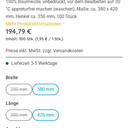
100% Baumwolle, unbedruckt, vor dem Bearbeiten auf 30
°C appreturfrei machen (waschen), Maße: ca. 380 x 420
mm, Henkel ca. 350 mm, 100 Stück
Mehr Produktinformationen
194,79 €
Inhalt:
100 Stk.
(1,95 € / 1 Stk.)
Preise inkl. MwSt. zzgl. Versandkosten
Lieferzeit 3-5 Werktage
auswählen
Breite
250 mm
380 mm
(Diese Option ist zurzeit nicht verfügbar.)
auswählen
Länge
300 mm
420 mm
(Diese Option ist zurzeit nicht verfügbar.)