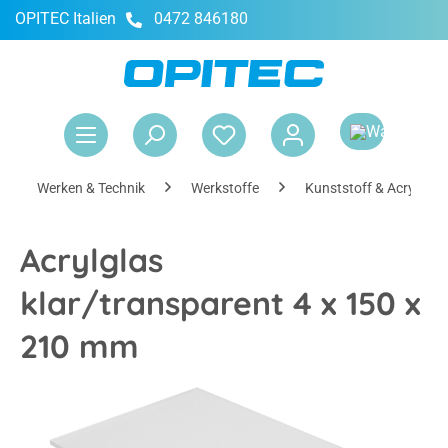
OPITEC Italien
0472 846180
alt springen
War
Werken & Technik
Werkstoffe
Kunststoff & Acrylglas
Acrylglas
klar/transparent 4 x 150 x
210 mm
Bildergalerie überspringen