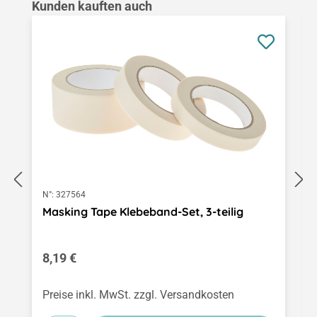
Produktgalerie überspringen
Kunden kauften auch
N°:
327564
Masking Tape Klebeband-Set, 3-teilig
Regulärer Preis:
8,19 €
Preise inkl. MwSt. zzgl. Versandkosten