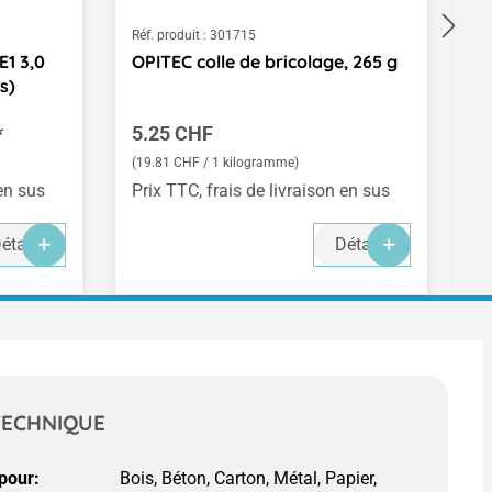
Réf. produit :
301715
Ré
1 3,0
OPITEC colle de bricolage, 265 g
P
s)
Prix régulier :
Pr
*
5.25 CHF
1
(19.81 CHF / 1 kilogramme)
(2
 en sus
Prix TTC, frais de livraison en sus
Pr
étails
Détails
TECHNIQUE
pour: