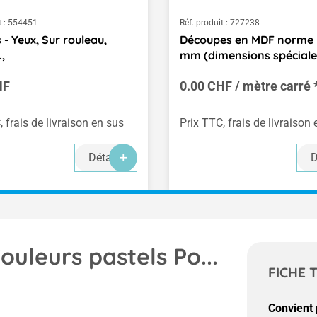
 :
554451
Réf. produit :
727238
 - Yeux, Sur rouleau,
Découpes en MDF norme E
.,
mm (dimensions spéciale
ulier :
HF
0.00 CHF / mètre carré 
, frais de livraison en sus
Prix TTC, frais de livraison
Détails
D
leurs pastels Po...
FICHE 
Convient 