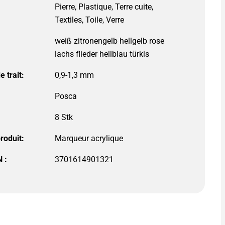
weiß zitronengelb hellgelb rose
lachs flieder hellblau türkis
 trait:
0,9-1,3 mm
Posca
roduit:
 :
3701614901321