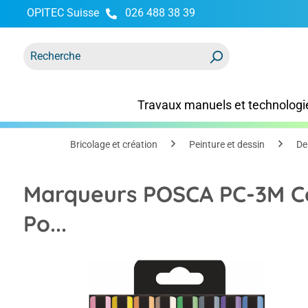
OPITEC Suisse
026 488 38 39
recherche
Passer à la navigation principale
Travaux manuels et technologi
Bricolage et création
Peinture et dessin
De
Marqueurs POSCA PC-3M Co
Po...
Ignorer la galerie d'images