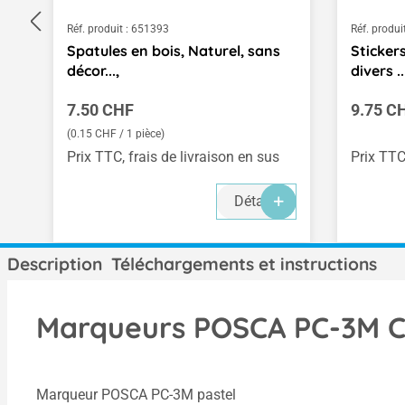
Réf. produit :
651393
Réf. produit
Spatules en bois, Naturel, sans
Stickers
décor...,
divers ..
Prix régulier :
Prix rég
7.50 CHF
9.75 C
(0.15 CHF / 1 pièce)
Prix TTC, frais de livraison en sus
Prix TTC
Détails
Description
Téléchargements et instructions
Marqueurs POSCA PC-3M Cou
Marqueur POSCA PC-3M pastel