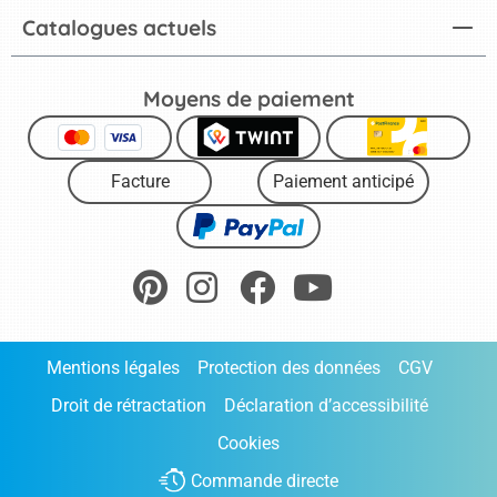
Catalogues actuels
Moyens de paiement
Facture
Paiement anticipé
Mentions légales
Protection des données
CGV
Droit de rétractation
Déclaration d’accessibilité
Cookies
Commande directe