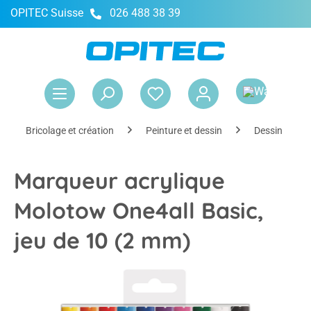
OPITEC Suisse
026 488 38 39
tenu principal
Le 
Bricolage et création
Peinture et dessin
Dessin
Marqueur acrylique
Molotow One4all Basic,
jeu de 10 (2 mm)
Ignorer la galerie d'images