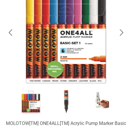
MOLOTOW[TM] ONE4ALL[TM] Acrylic Pump Marker Basic