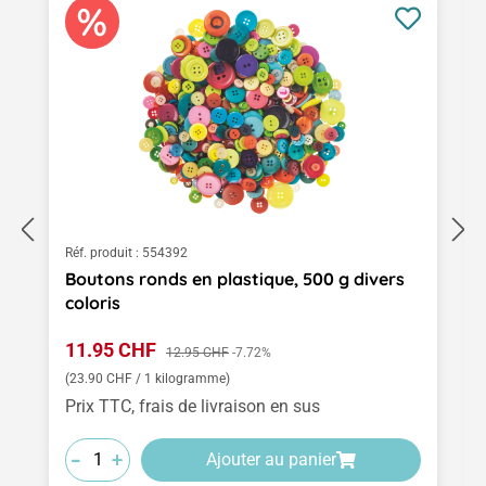
Réf. produit :
554392
Boutons ronds en plastique, 500 g divers
coloris
Prix de vente :
11.95 CHF
Prix régulier :
12.95 CHF
-7.72%
(23.90 CHF / 1 kilogramme)
Prix TTC, frais de livraison en sus
-
-
-
+
+
+
Ajouter au panier