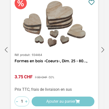
Réf. produit :
934464
Formes en bois -Coeurs-, Dim. 25 - 80...,
Prix de vente :
3.75 CHF
Prix régulier :
7.50 CHF
-50%
Prix TTC, frais de livraison en sus
-
-
-
+
+
+
Ajouter au panier