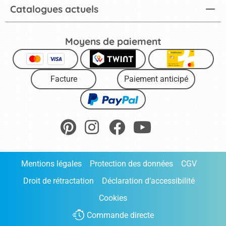
Catalogues actuels
Moyens de paiement
Facture
Paiement anticipé
Mentions légales
Protection des données
CGV
Droit de rétractation
Déclaration d’accessibilité
Cookies
Commande directe