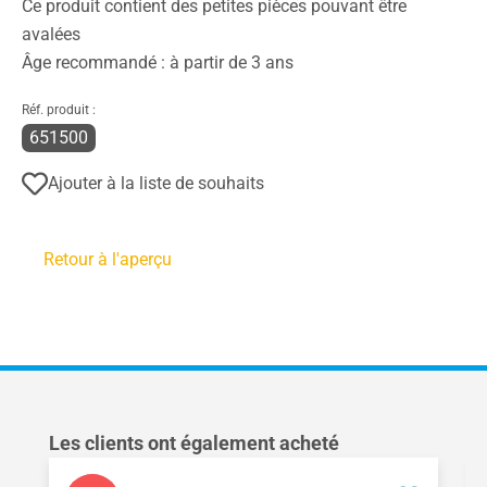
Ce produit contient des petites pièces pouvant être
avalées
Âge recommandé : à partir de 3 ans
Réf. produit :
651500
Ajouter à la liste de souhaits
Retour à l'aperçu
Ignorer la galerie de produits
Les clients ont également acheté