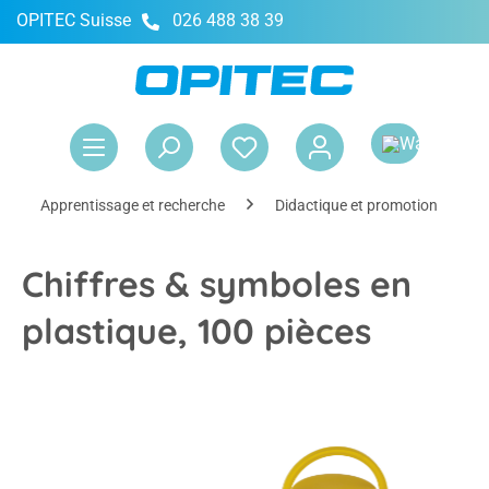
OPITEC Suisse
026 488 38 39
tenu principal
Le 
Apprentissage et recherche
Didactique et promotion
Chiffres & symboles en
plastique, 100 pièces
Ignorer la galerie d'images